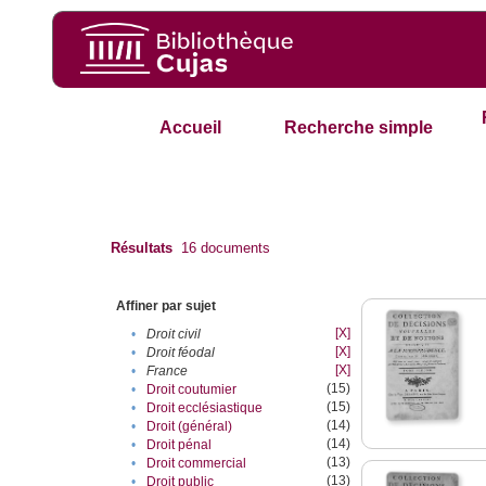
Accueil
Recherche simple
Résultats
16
documents
Affiner par sujet
[X]
•
Droit civil
[X]
•
Droit féodal
[X]
•
France
(15)
•
Droit coutumier
(15)
•
Droit ecclésiastique
(14)
•
Droit (général)
(14)
•
Droit pénal
(13)
•
Droit commercial
(13)
•
Droit public