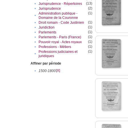
(13)
•
Jurisprudence - Répertoires
(2)
•
Jurisprudence
(1)
Administration publique -
•
Domaine de la Couronne
(1)
•
Droit romain - Code Justinien
(1)
•
Juridiction
(1)
•
Parlements
(1)
•
Parlements - Paris (France)
(1)
•
Pouvoir royal - Actes royaux
(1)
•
Professions - Métiers
(1)
Professions judiciaires et
•
juridiques
Affiner par période
[X]
•
1500-1800