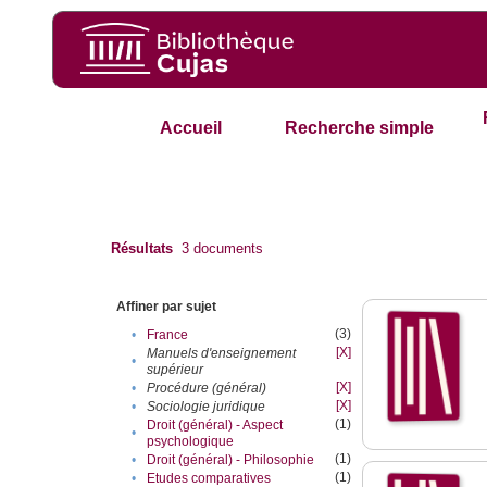
Accueil
Recherche simple
Résultats
3
documents
Affiner par sujet
(3)
•
France
[X]
Manuels d'enseignement
•
supérieur
[X]
•
Procédure (général)
[X]
•
Sociologie juridique
(1)
Droit (général) - Aspect
•
psychologique
(1)
•
Droit (général) - Philosophie
(1)
•
Etudes comparatives