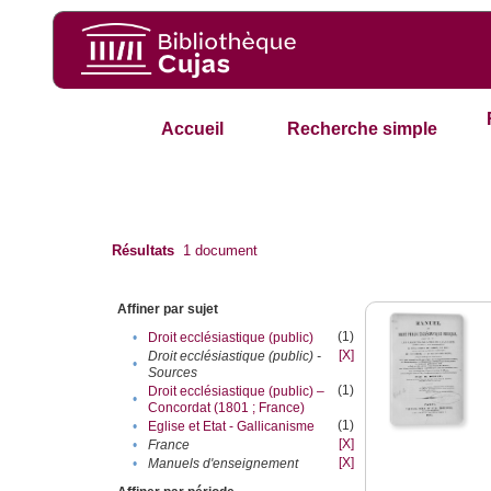
Accueil
Recherche simple
Résultats
1
document
Affiner par sujet
(1)
•
Droit ecclésiastique (public)
[X]
Droit ecclésiastique (public) -
•
Sources
(1)
Droit ecclésiastique (public) –
•
Concordat (1801 ; France)
(1)
•
Eglise et Etat - Gallicanisme
[X]
•
France
[X]
•
Manuels d'enseignement