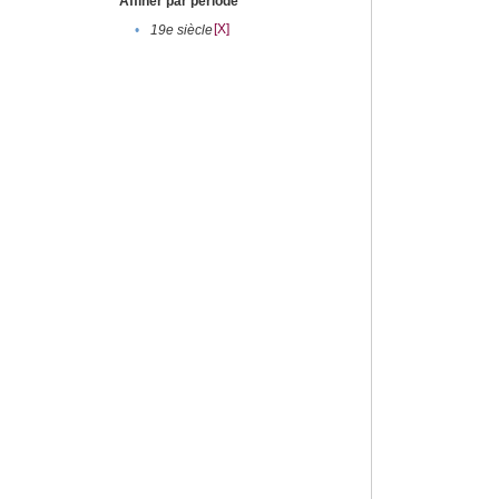
Affiner par période
[X]
•
19e siècle