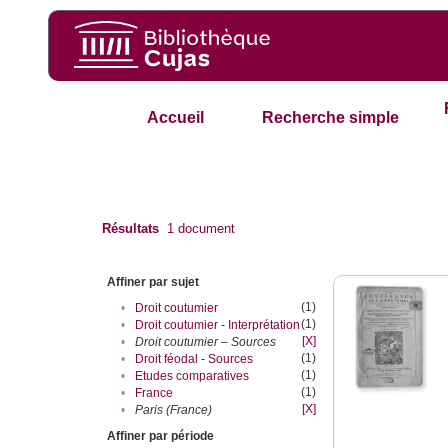
Accueil
Recherche simple
Résultats
1
document
Affiner par sujet
(1)
•
Droit coutumier
(1)
•
Droit coutumier - Interprétation
[X]
•
Droit coutumier – Sources
(1)
•
Droit féodal - Sources
(1)
•
Etudes comparatives
(1)
•
France
[X]
•
Paris (France)
Affiner par période