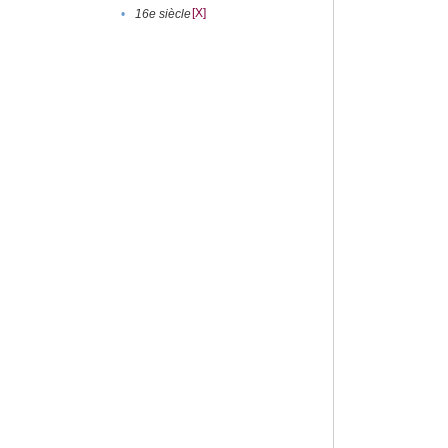
[X]
•
16e siècle