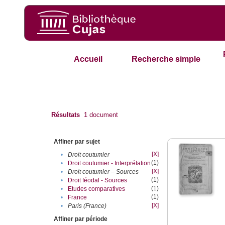
Accueil
Recherche simple
Résultats
1
document
Affiner par sujet
[X]
•
Droit coutumier
(1)
•
Droit coutumier - Interprétation
[X]
•
Droit coutumier – Sources
(1)
•
Droit féodal - Sources
(1)
•
Etudes comparatives
(1)
•
France
[X]
•
Paris (France)
Affiner par période