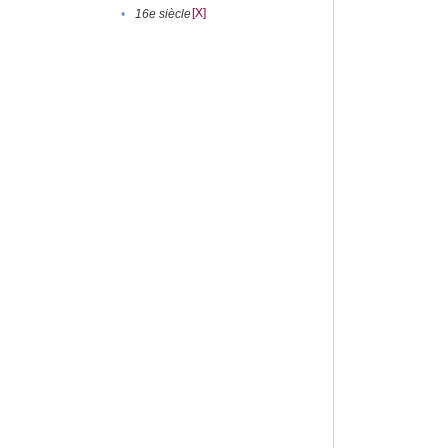
[X]
•
16e siècle