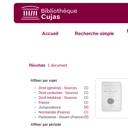
Accueil
Recherche simple
Résultats
1
document
Affiner par sujet
(1)
•
Droit (général) - Sources
(1)
•
Droit coutumier - Sources
(1)
•
Droit médiéval - Sources
(1)
•
France
[X]
•
Jurisprudence
(1)
•
Normandie (France)
[X]
•
Parlements - Rouen (France)
Affiner par période