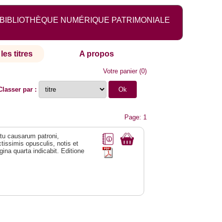
BIBLIOTHÈQUE NUMÉRIQUE PATRIMONIALE
les titres
A propos
Votre panier
(
0
)
Classer par :
Page: 1
natu causarum patroni,
tissimis opusculis, notis et
ina quarta indicabit. Editione