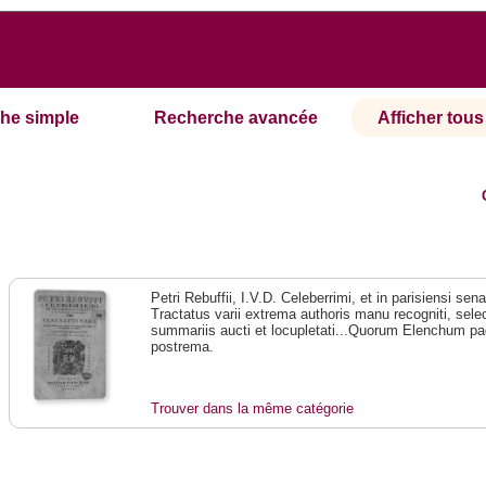
he simple
Recherche avancée
Afficher tous 
Petri Rebuffii, I.V.D. Celeberrimi, et in parisiensi se
Tractatus varii extrema authoris manu recogniti, selec
summariis aucti et locupletati...Quorum Elenchum pag
postrema.
Trouver dans la même catégorie