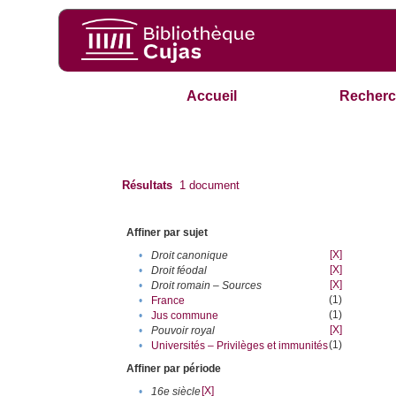
Accueil
Recherc
Résultats
1
document
Affiner par sujet
[X]
•
Droit canonique
[X]
•
Droit féodal
[X]
•
Droit romain – Sources
(1)
•
France
(1)
•
Jus commune
[X]
•
Pouvoir royal
(1)
•
Universités – Privilèges et immunités
Affiner par période
[X]
•
16e siècle