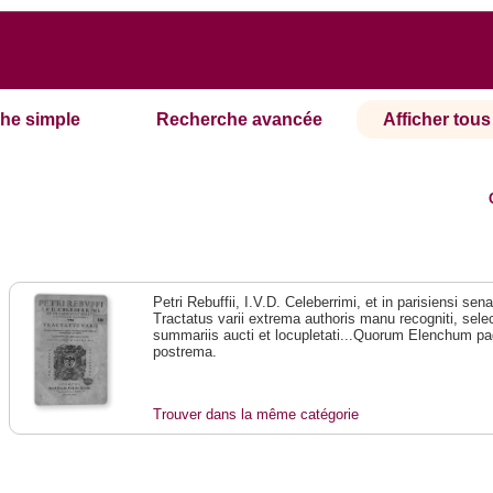
he simple
Recherche avancée
Afficher tous 
Petri Rebuffii, I.V.D. Celeberrimi, et in parisiensi se
Tractatus varii extrema authoris manu recogniti, selec
summariis aucti et locupletati...Quorum Elenchum pag
postrema.
Trouver dans la même catégorie