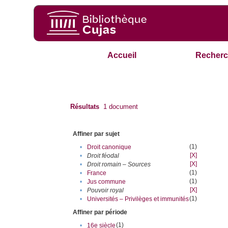
Accueil
Recherc
Résultats
1
document
Affiner par sujet
(1)
•
Droit canonique
[X]
•
Droit féodal
[X]
•
Droit romain – Sources
(1)
•
France
(1)
•
Jus commune
[X]
•
Pouvoir royal
(1)
•
Universités – Privilèges et immunités
Affiner par période
(1)
•
16e siècle