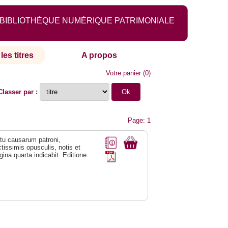
BIBLIOTHÈQUE NUMÉRIQUE PATRIMONIALE
les titres
A propos
Votre panier
(
0
)
Classer par :
Page: 1
natu causarum patroni,
tissimis opusculis, notis et
ina quarta indicabit. Editione