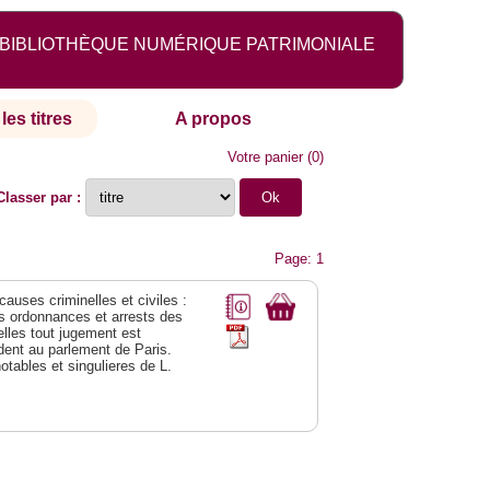
BIBLIOTHÈQUE NUMÉRIQUE PATRIMONIALE
les titres
A propos
Votre panier
(
0
)
Classer par :
Page: 1
 causes criminelles et civiles :
es ordonnances et arrests des
lles tout jugement est
dent au parlement de Paris.
notables et singulieres de L.