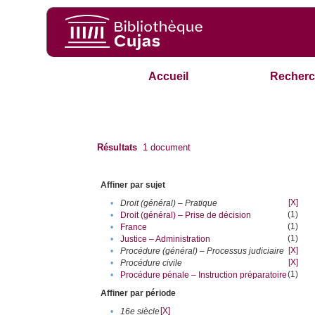
Accueil
Recherc
Résultats
1
document
Affiner par sujet
[X]
•
Droit (général) – Pratique
(1)
•
Droit (général) – Prise de décision
(1)
•
France
(1)
•
Justice – Administration
[X]
•
Procédure (général) – Processus judiciaire
[X]
•
Procédure civile
(1)
•
Procédure pénale – Instruction préparatoire
Affiner par période
[X]
•
16e siècle