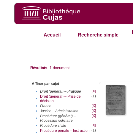
Accueil
Recherche simple
Résultats
1
document
Affiner par sujet
[X]
•
Droit (général) – Pratique
(1)
Droit (général) – Prise de
•
décision
[X]
•
France
[X]
•
Justice – Administration
[X]
Procédure (général) –
•
Processus judiciaire
[X]
•
Procédure civile
(1)
Procédure pénale – Instruction
•