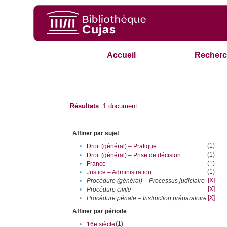
Accueil
Recherc
Résultats
1
document
Affiner par sujet
(1)
•
Droit (général) – Pratique
(1)
•
Droit (général) – Prise de décision
(1)
•
France
(1)
•
Justice – Administration
[X]
•
Procédure (général) – Processus judiciaire
[X]
•
Procédure civile
[X]
•
Procédure pénale – Instruction préparatoire
Affiner par période
(1)
•
16e siècle