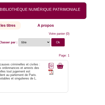
BIBLIOTHÈQUE NUMÉRIQUE PATRIMONIALE
les titres
A propos
Votre panier
(
0
)
Classer par :
Page: 1
 causes criminelles et civiles :
es ordonnances et arrests des
lles tout jugement est
dent au parlement de Paris.
notables et singulieres de L.