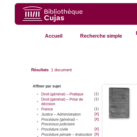
Accueil
Recherche simple
Résultats
1
document
Affiner par sujet
(1)
•
Droit (général) – Pratique
(1)
Droit (général) – Prise de
•
décision
(1)
•
France
[X]
•
Justice – Administration
[X]
Procédure (général) –
•
Processus judiciaire
[X]
•
Procédure civile
[X]
Procédure pénale – Instruction
•