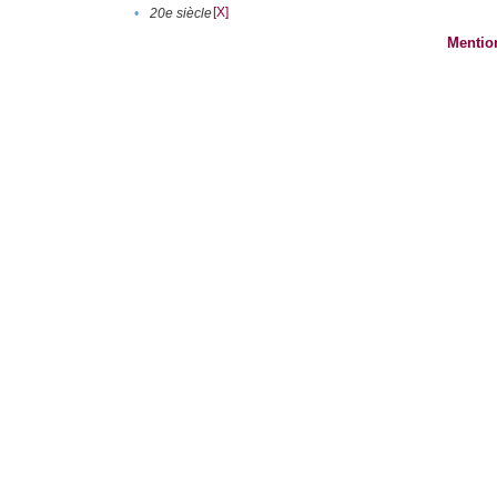
[X]
•
20e siècle
Mentio