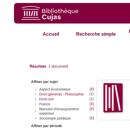
Accueil
Recherche simple
Résultats
1
document
Affiner par sujet
[X]
•
Aspect économique
(1)
•
Droit (général) - Philosophie
(1)
•
Droit civil
[X]
•
France
[X]
Manuels d'enseignement
•
supérieur
[X]
•
Sociologie juridique
Affiner par période