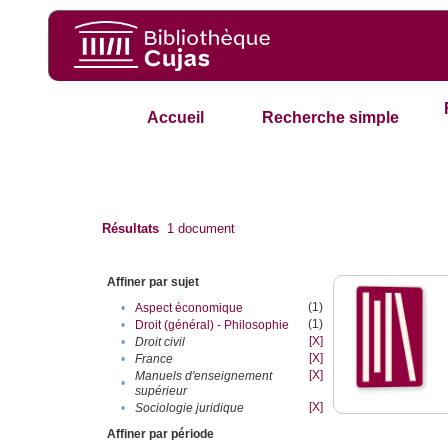
Accueil
Recherche simple
Résultats
1
document
Affiner par sujet
(1)
•
Aspect économique
(1)
•
Droit (général) - Philosophie
[X]
•
Droit civil
[X]
•
France
[X]
Manuels d'enseignement
•
supérieur
[X]
•
Sociologie juridique
Affiner par période