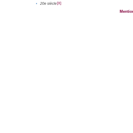
[X]
•
20e siècle
Mentio