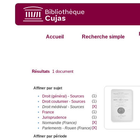
Accueil
Recherche simple
Résultats
1
document
Affiner par sujet
(1)
•
Droit (général) - Sources
(1)
•
Droit coutumier - Sources
[X]
•
Droit médiéval - Sources
(1)
•
France
(1)
•
Jurisprudence
[X]
•
Normandie (France)
[X]
•
Parlements - Rouen (France)
Affiner par période