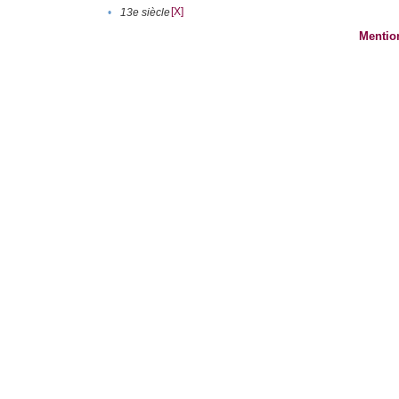
[X]
•
13e siècle
Mentio