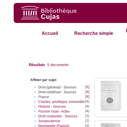
Accueil
Recherche simple
Résultats
5
documents
Affiner par sujet
[X]
•
Droit (général) - Sources
[X]
•
Droit médiéval - Sources
[X]
•
France
(4)
•
Chartes, privilèges, immunités
(4)
•
Histoire - Sources
(4)
•
Pouvoir royal - Actes
(1)
•
Droit coutumier - Sources
(1)
•
Jurisprudence
(1)
•
Normandie (France)