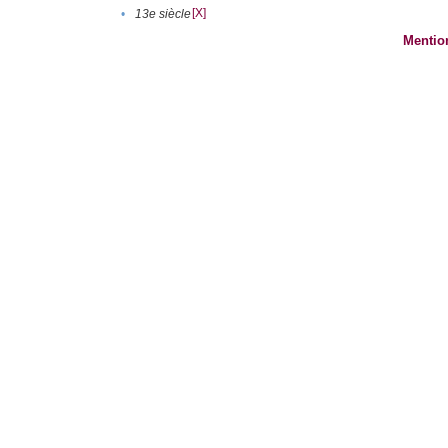
[X]
•
13e siècle
Mentio