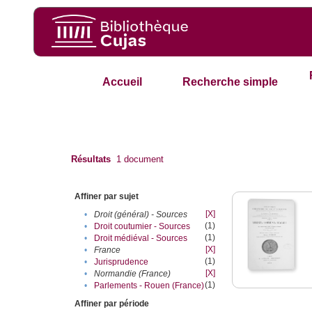
Accueil
Recherche simple
Résultats
1
document
Affiner par sujet
[X]
•
Droit (général) - Sources
(1)
•
Droit coutumier - Sources
(1)
•
Droit médiéval - Sources
[X]
•
France
(1)
•
Jurisprudence
[X]
•
Normandie (France)
(1)
•
Parlements - Rouen (France)
Affiner par période