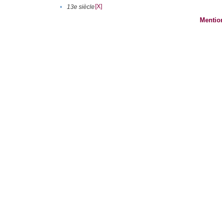
[X]
•
13e siècle
Mentio