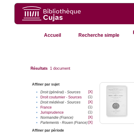
Accueil
Recherche simple
Résultats
1
document
Affiner par sujet
[X]
•
Droit (général) - Sources
(1)
•
Droit coutumier - Sources
[X]
•
Droit médiéval - Sources
(1)
•
France
(1)
•
Jurisprudence
[X]
•
Normandie (France)
[X]
•
Parlements - Rouen (France)
Affiner par période