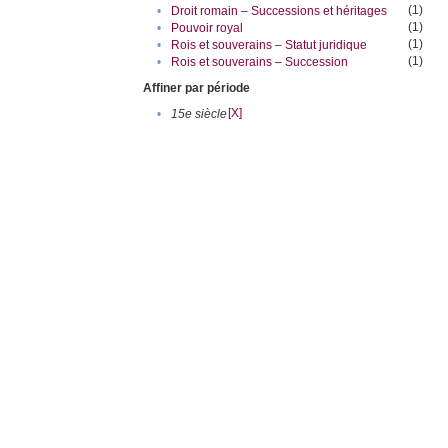
(1)
•
Droit romain – Successions et héritages
(1)
•
Pouvoir royal
(1)
•
Rois et souverains – Statut juridique
(1)
•
Rois et souverains – Succession
Affiner par période
[X]
•
15e siècle