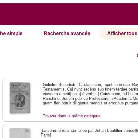
he simple
Recherche avancée
Afficher tous 
Gulielmi Benedicti I.C. clarissimi, repetitio in cap. Ra
Testamentis. Cui nunc recèns sub finem tertiae partis
eiusdem repetit[ionis] à verb[is] Cuius bona, ad fin
Ranchino, Jurium publico Professore in Academia Mo
quàm fieri potuit diligentia mendis et erroribus purgat
Trouver dans la même catégorie
[La somme rural compilee par Jehan Boutillier conseill
Paris]