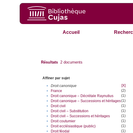
Accueil
Recherc
Résultats
2
documents
Affiner par sujet
[X]
•
Droit canonique
(2)
•
France
(1)
•
Droit canonique – Décrétale Raynutius
(1)
•
Droit canonique – Successions et héritages
(1)
•
Droit civil
(1)
•
Droit civil – Substitution
(1)
•
Droit civil – Successions et héritages
(1)
•
Droit coutumier
(1)
•
Droit ecclésiastique (public)
(1)
•
Droit féodal