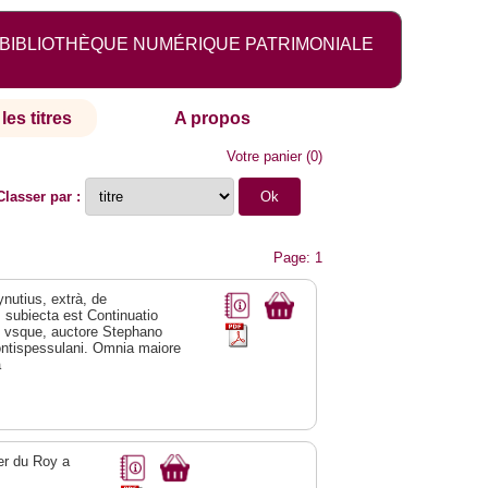
BIBLIOTHÈQUE NUMÉRIQUE PATRIMONIALE
les titres
A propos
Votre panier
(
0
)
Classer par :
Page: 1
ynutius, extrà, de
 subiecta est Continuatio
em vsque, auctore Stephano
ntispessulani. Omnia maiore
a
er du Roy a