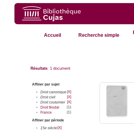
Accueil
Recherche simple
Résultats
1
document
Affiner par sujet
[X]
•
Droit canonique
[X]
•
Droit civil
[X]
•
Droit coutumier
(1)
•
Droit féodal
(1)
•
France
Affiner par période
[X]
•
15e siècle