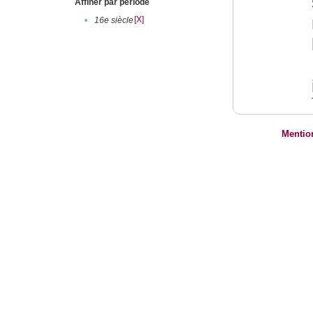
Affiner par période
[X]
•
16e siècle
Mentio