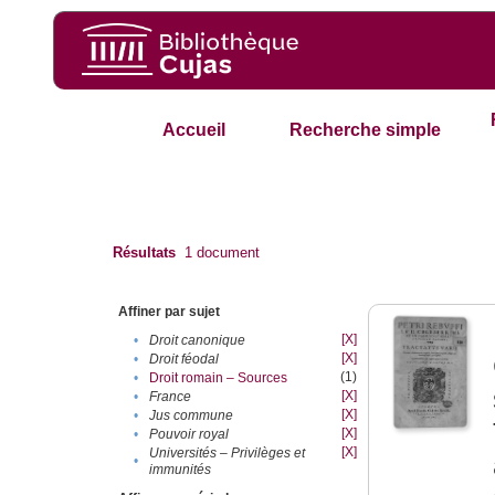
Accueil
Recherche simple
Résultats
1
document
Affiner par sujet
[X]
•
Droit canonique
[X]
•
Droit féodal
(1)
•
Droit romain – Sources
[X]
•
France
[X]
•
Jus commune
[X]
•
Pouvoir royal
[X]
Universités – Privilèges et
•
immunités