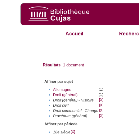
Accueil
Recherc
Résultats
1
document
Affiner par sujet
(1)
•
Allemagne
(1)
•
Droit (général)
[X]
•
Droit (général) - Histoire
[X]
•
Droit civil
[X]
•
Droit commercial - Change
[X]
•
Procédure (général)
Affiner par période
[X]
•
18e siècle