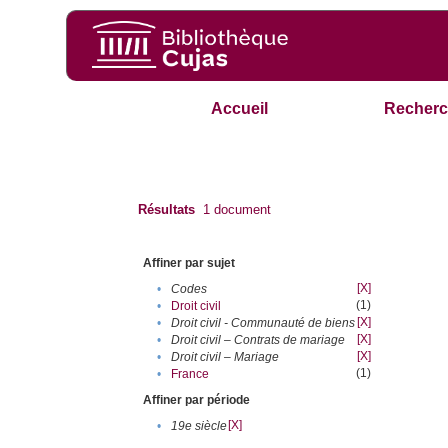
Accueil
Recherc
Résultats
1
document
Affiner par sujet
[X]
•
Codes
(1)
•
Droit civil
[X]
•
Droit civil - Communauté de biens
[X]
•
Droit civil – Contrats de mariage
[X]
•
Droit civil – Mariage
(1)
•
France
Affiner par période
[X]
•
19e siècle