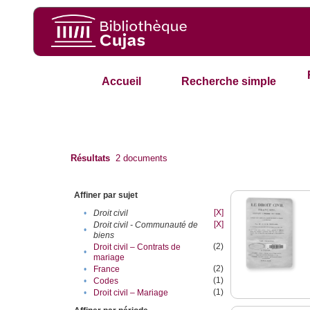
Accueil
Recherche simple
Résultats
2
documents
Affiner par sujet
[X]
•
Droit civil
[X]
Droit civil - Communauté de
•
biens
(2)
Droit civil – Contrats de
•
mariage
(2)
•
France
(1)
•
Codes
(1)
•
Droit civil – Mariage