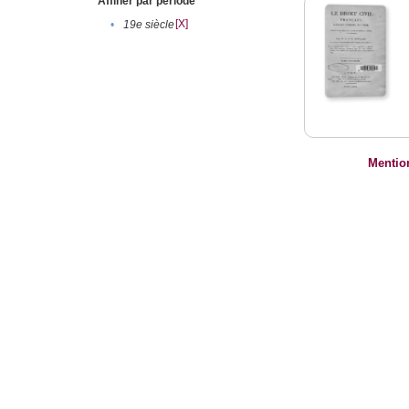
Affiner par période
[X]
•
19e siècle
Mentio