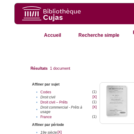
Accueil
Recherche simple
Résultats
1
document
Affiner par sujet
(1)
•
Codes
[X]
•
Droit civil
(1)
•
Droit civil – Prêts
[X]
Droit commercial - Prêts à
•
usage
(1)
•
France
Affiner par période
[X]
•
19e siècle