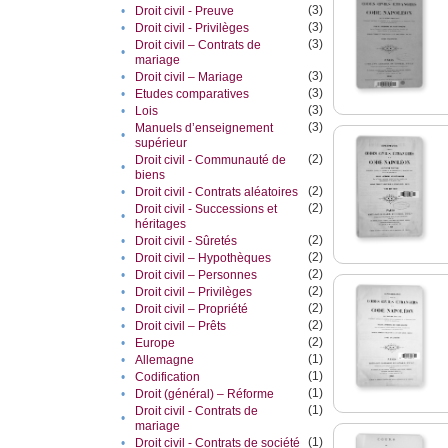
(3)
•
Droit civil - Preuve
(3)
•
Droit civil - Privilèges
(3)
Droit civil – Contrats de
•
mariage
(3)
•
Droit civil – Mariage
(3)
•
Etudes comparatives
(3)
•
Lois
(3)
Manuels d’enseignement
•
supérieur
(2)
Droit civil - Communauté de
•
biens
(2)
•
Droit civil - Contrats aléatoires
(2)
Droit civil - Successions et
•
héritages
(2)
•
Droit civil - Sûretés
(2)
•
Droit civil – Hypothèques
(2)
•
Droit civil – Personnes
(2)
•
Droit civil – Privilèges
(2)
•
Droit civil – Propriété
(2)
•
Droit civil – Prêts
(2)
•
Europe
(1)
•
Allemagne
(1)
•
Codification
(1)
•
Droit (général) – Réforme
(1)
Droit civil - Contrats de
•
mariage
(1)
•
Droit civil - Contrats de société