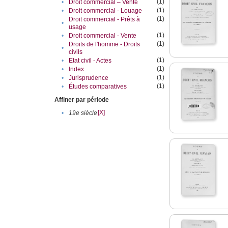
(1)
•
Droit commercial – Vente
(1)
•
Droit commercial - Louage
(1)
Droit commercial - Prêts à
•
usage
(1)
•
Droit commercial - Vente
(1)
Droits de l'homme - Droits
•
civils
(1)
•
Etat civil - Actes
(1)
•
Index
(1)
•
Jurisprudence
(1)
•
Études comparatives
Affiner par période
[X]
•
19e siècle