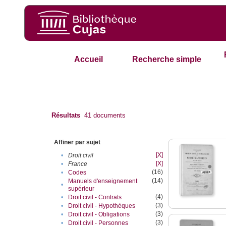
Accueil
Recherche simple
Résultats
41
documents
Affiner par sujet
[X]
•
Droit civil
[X]
•
France
(16)
•
Codes
(14)
Manuels d'enseignement
•
supérieur
(4)
•
Droit civil - Contrats
(3)
•
Droit civil - Hypothèques
(3)
•
Droit civil - Obligations
(3)
•
Droit civil - Personnes