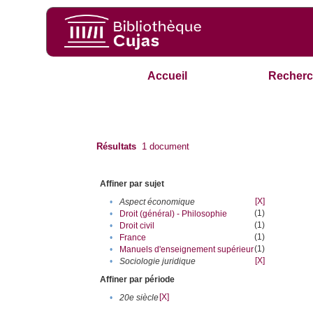
Accueil
Recherc
Résultats
1
document
Affiner par sujet
[X]
•
Aspect économique
(1)
•
Droit (général) - Philosophie
(1)
•
Droit civil
(1)
•
France
(1)
•
Manuels d'enseignement supérieur
[X]
•
Sociologie juridique
Affiner par période
[X]
•
20e siècle