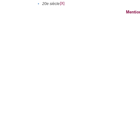
[X]
•
20e siècle
Mentio