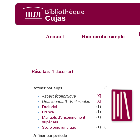
Accueil
Recherche simple
Résultats
1
document
Affiner par sujet
[X]
•
Aspect économique
[X]
•
Droit (général) - Philosophie
(1)
•
Droit civil
(1)
•
France
(1)
Manuels d'enseignement
•
supérieur
(1)
•
Sociologie juridique
Affiner par période