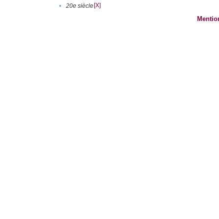
[X]
•
20e siècle
Mentio