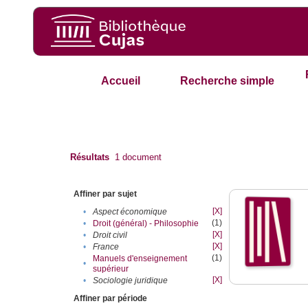
Accueil
Recherche simple
Résultats
1
document
Affiner par sujet
[X]
•
Aspect économique
(1)
•
Droit (général) - Philosophie
[X]
•
Droit civil
[X]
•
France
(1)
Manuels d'enseignement
•
supérieur
[X]
•
Sociologie juridique
Affiner par période