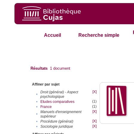
Accueil
Recherche simple
Résultats
1
document
Affiner par sujet
[X]
Droit (général) - Aspect
•
psychologique
(1)
•
Etudes comparatives
(1)
•
France
[X]
Manuels d'enseignement
•
supérieur
[X]
•
Procédure (général)
[X]
•
Sociologie juridique