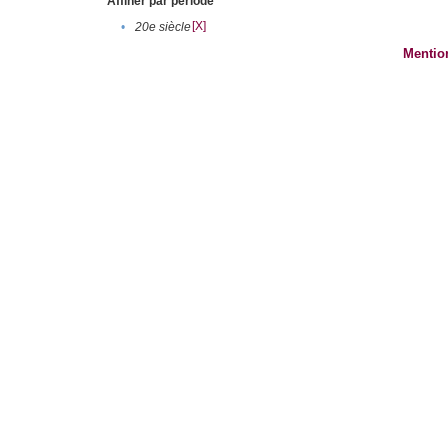
Affiner par période
[X]
•
20e siècle
Mentio