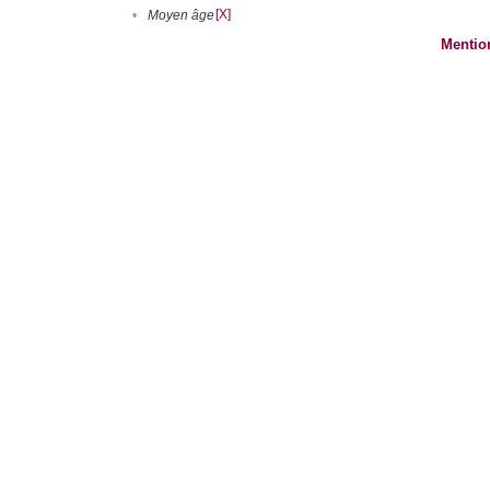
[X]
•
Moyen âge
Mentio