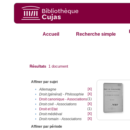
Accueil
Recherche simple
Résultats
1
document
Affiner par sujet
[X]
•
Allemagne
[X]
•
Droit (général) - Philosophie
(1)
•
Droit canonique - Associations
[X]
•
Droit civil - Associations
(1)
•
Droit et Etat
[X]
•
Droit médiéval
[X]
•
Droit romain - Associations
Affiner par période