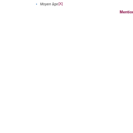
[X]
•
Moyen âge
Mentio