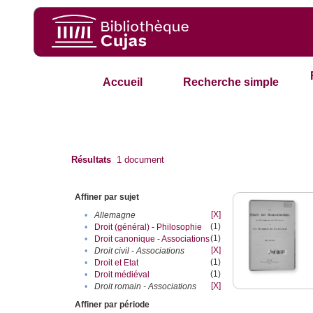
Accueil
Recherche simple
Résultats
1
document
Affiner par sujet
[X]
•
Allemagne
(1)
•
Droit (général) - Philosophie
(1)
•
Droit canonique - Associations
[X]
•
Droit civil - Associations
(1)
•
Droit et Etat
(1)
•
Droit médiéval
[X]
•
Droit romain - Associations
Affiner par période