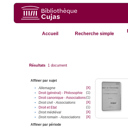
Accueil
Recherche simple
Résultats
1
document
Affiner par sujet
[X]
•
Allemagne
(1)
•
Droit (général) - Philosophie
(1)
•
Droit canonique - Associations
[X]
•
Droit civil - Associations
(1)
•
Droit et Etat
[X]
•
Droit médiéval
[X]
•
Droit romain - Associations
Affiner par période