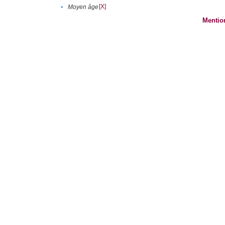
[X]
•
Moyen âge
Mentio