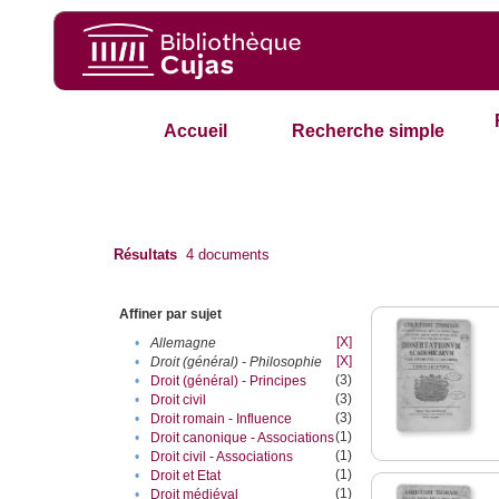
Accueil
Recherche simple
Résultats
4
documents
Affiner par sujet
[X]
•
Allemagne
[X]
•
Droit (général) - Philosophie
(3)
•
Droit (général) - Principes
(3)
•
Droit civil
(3)
•
Droit romain - Influence
(1)
•
Droit canonique - Associations
(1)
•
Droit civil - Associations
(1)
•
Droit et Etat
(1)
•
Droit médiéval