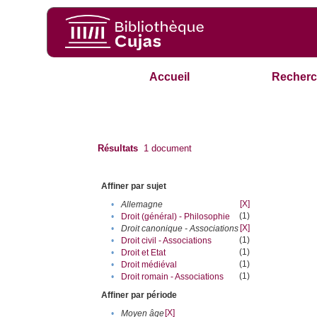
Accueil
Recherc
Résultats
1
document
Affiner par sujet
[X]
•
Allemagne
(1)
•
Droit (général) - Philosophie
[X]
•
Droit canonique - Associations
(1)
•
Droit civil - Associations
(1)
•
Droit et Etat
(1)
•
Droit médiéval
(1)
•
Droit romain - Associations
Affiner par période
[X]
•
Moyen âge