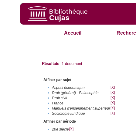
Accueil
Recherc
Résultats
1
document
Affiner par sujet
[X]
•
Aspect économique
[X]
•
Droit (général) - Philosophie
[X]
•
Droit civil
[X]
•
France
[X]
•
Manuels d'enseignement supérieur
[X]
•
Sociologie juridique
Affiner par période
[X]
•
20e siècle