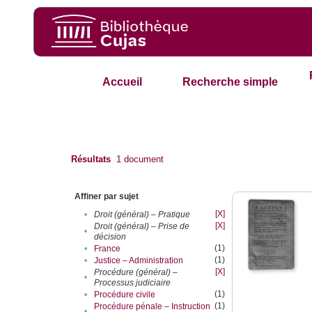
Accueil
Recherche simple
Résultats
1
document
Affiner par sujet
[X]
•
Droit (général) – Pratique
[X]
Droit (général) – Prise de
•
décision
(1)
•
France
(1)
•
Justice – Administration
[X]
Procédure (général) –
•
Processus judiciaire
(1)
•
Procédure civile
(1)
Procédure pénale – Instruction
•