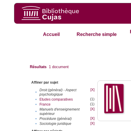
Accueil
Recherche simple
Résultats
1
document
Affiner par sujet
[X]
Droit (général) - Aspect
•
psychologique
(1)
•
Etudes comparatives
(1)
•
France
[X]
Manuels d'enseignement
•
supérieur
[X]
•
Procédure (général)
[X]
•
Sociologie juridique