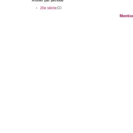
Affiner par période
(1)
•
20e siècle
Mentio