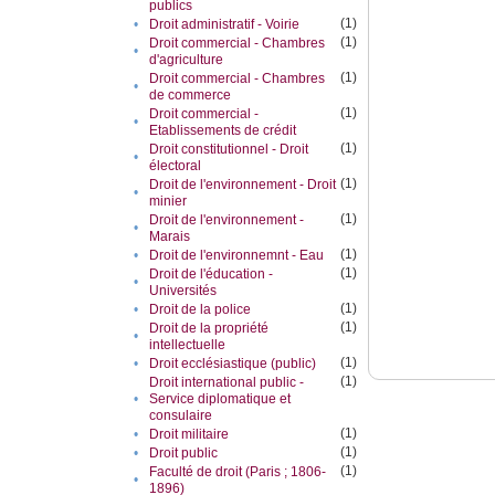
publics
(1)
•
Droit administratif - Voirie
(1)
Droit commercial - Chambres
•
d'agriculture
(1)
Droit commercial - Chambres
•
de commerce
(1)
Droit commercial -
•
Etablissements de crédit
(1)
Droit constitutionnel - Droit
•
électoral
(1)
Droit de l'environnement - Droit
•
minier
(1)
Droit de l'environnement -
•
Marais
(1)
•
Droit de l'environnemnt - Eau
(1)
Droit de l'éducation -
•
Universités
(1)
•
Droit de la police
(1)
Droit de la propriété
•
intellectuelle
(1)
•
Droit ecclésiastique (public)
(1)
Droit international public -
•
Service diplomatique et
consulaire
(1)
•
Droit militaire
(1)
•
Droit public
(1)
Faculté de droit (Paris ; 1806-
•
1896)