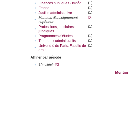
(1)
•
Finances publiques - Impôt
(1)
•
France
(1)
•
Justice administrative
[X]
Manuels d'enseignement
•
supérieur
(1)
Professions judiciaires et
•
juridiques
(1)
•
Programmes d'études
(1)
•
Tribunaux administratifs
(1)
Université de Paris. Faculté de
•
droit
Affiner par période
[X]
•
19e siècle
Mentio