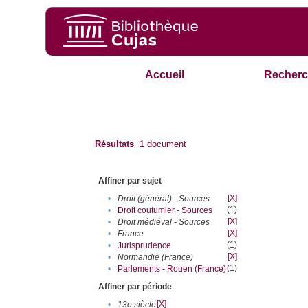
Accueil
Recherc
Résultats
1
document
Affiner par sujet
[X]
•
Droit (général) - Sources
(1)
•
Droit coutumier - Sources
[X]
•
Droit médiéval - Sources
[X]
•
France
(1)
•
Jurisprudence
[X]
•
Normandie (France)
(1)
•
Parlements - Rouen (France)
Affiner par période
[X]
•
13e siècle