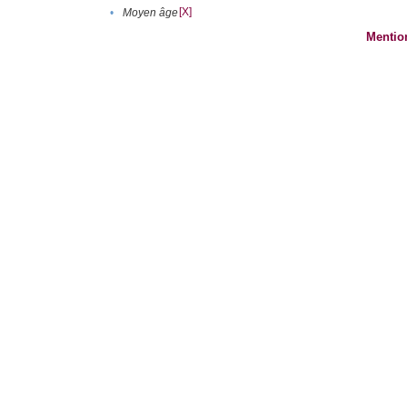
[X]
•
Moyen âge
Mentio