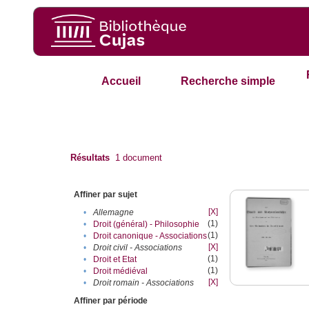
Accueil
Recherche simple
Résultats
1
document
Affiner par sujet
[X]
•
Allemagne
(1)
•
Droit (général) - Philosophie
(1)
•
Droit canonique - Associations
[X]
•
Droit civil - Associations
(1)
•
Droit et Etat
(1)
•
Droit médiéval
[X]
•
Droit romain - Associations
Affiner par période