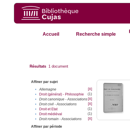
Accueil
Recherche simple
Résultats
1
document
Affiner par sujet
[X]
•
Allemagne
(1)
•
Droit (général) - Philosophie
[X]
•
Droit canonique - Associations
[X]
•
Droit civil - Associations
(1)
•
Droit et Etat
(1)
•
Droit médiéval
[X]
•
Droit romain - Associations
Affiner par période