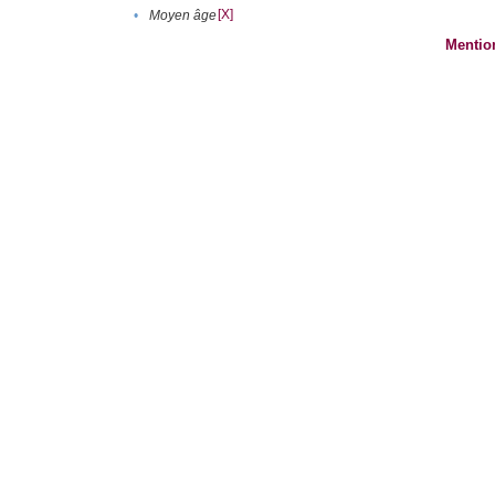
[X]
•
Moyen âge
Mentio