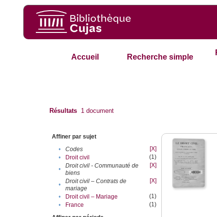
Accueil
Recherche simple
Résultats
1
document
Affiner par sujet
[X]
•
Codes
(1)
•
Droit civil
[X]
Droit civil - Communauté de
•
biens
[X]
Droit civil – Contrats de
•
mariage
(1)
•
Droit civil – Mariage
(1)
•
France