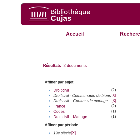
Accueil
Recherc
Résultats
2
documents
Affiner par sujet
(2)
•
Droit civil
[X]
•
Droit civil - Communauté de biens
[X]
•
Droit civil – Contrats de mariage
(2)
•
France
(1)
•
Codes
(1)
•
Droit civil – Mariage
Affiner par période
[X]
•
19e siècle