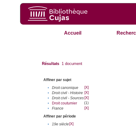
Accueil
Recherc
Résultats
1
document
Affiner par sujet
[X]
•
Droit canonique
[X]
•
Droit civil - Histoire
[X]
•
Droit civil - Sources
(1)
•
Droit coutumier
[X]
•
France
Affiner par période
[X]
•
19e siècle