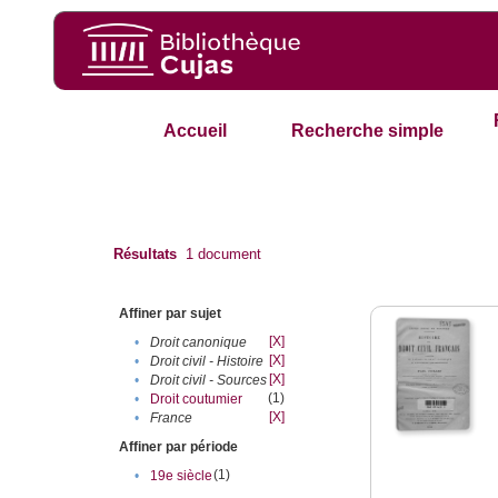
Accueil
Recherche simple
Résultats
1
document
Affiner par sujet
[X]
•
Droit canonique
[X]
•
Droit civil - Histoire
[X]
•
Droit civil - Sources
(1)
•
Droit coutumier
[X]
•
France
Affiner par période
(1)
•
19e siècle