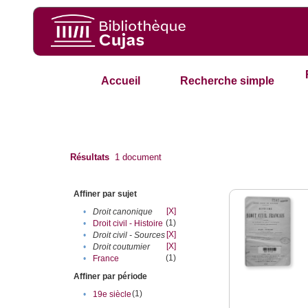
Accueil
Recherche simple
Résultats
1
document
Affiner par sujet
[X]
•
Droit canonique
(1)
•
Droit civil - Histoire
[X]
•
Droit civil - Sources
[X]
•
Droit coutumier
(1)
•
France
Affiner par période
(1)
•
19e siècle