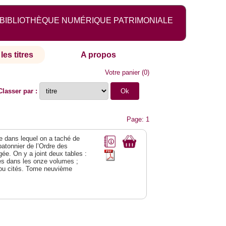
BIBLIOTHÈQUE NUMÉRIQUE PATRIMONIALE
les titres
A propos
Votre panier
(
0
)
Classer par :
Page: 1
age dans lequel on a taché de
 batonnier de l’Ordre des
ée. On y a joint deux tables :
ues dans les onze volumes ;
és ou cités. Tome neuvième