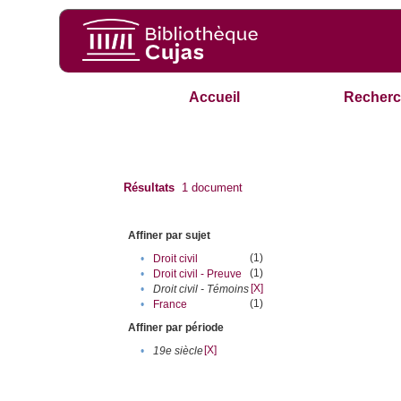
Accueil
Recherc
Résultats
1
document
Affiner par sujet
(1)
•
Droit civil
(1)
•
Droit civil - Preuve
[X]
•
Droit civil - Témoins
(1)
•
France
Affiner par période
[X]
•
19e siècle