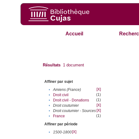
Accueil
Recherc
Résultats
1
document
Affiner par sujet
[X]
•
Amiens (France)
(1)
•
Droit civil
(1)
•
Droit civil - Donations
[X]
•
Droit coutumier
[X]
•
Droit coutumier - Sources
(1)
•
France
Affiner par période
[X]
•
1500-1800