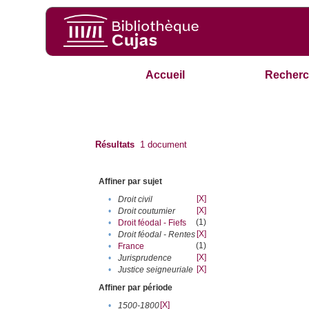
Accueil
Recherc
Résultats
1
document
Affiner par sujet
[X]
•
Droit civil
[X]
•
Droit coutumier
(1)
•
Droit féodal - Fiefs
[X]
•
Droit féodal - Rentes
(1)
•
France
[X]
•
Jurisprudence
[X]
•
Justice seigneuriale
Affiner par période
[X]
•
1500-1800